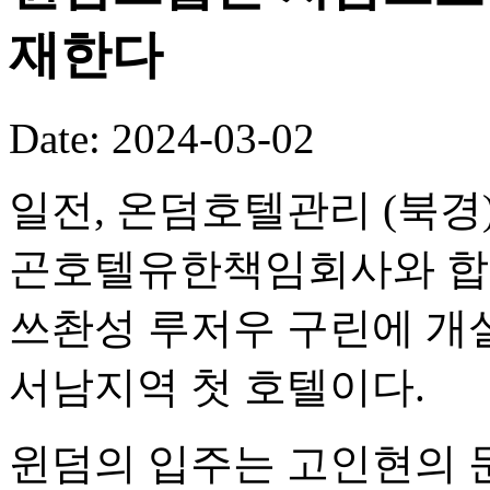
재한다
Date: 2024-03-02
일전, 온덤호텔관리 (북경
곤호텔유한책임회사와 합
쓰촨성 루저우 구린에 개
서남지역 첫 호텔이다.
윈덤의 입주는 고인현의 