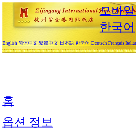
모바일
한국어
English
简体中文
繁體中文
日本語
한국어
Deutsch
Français
Itali
홈
옵션 정보