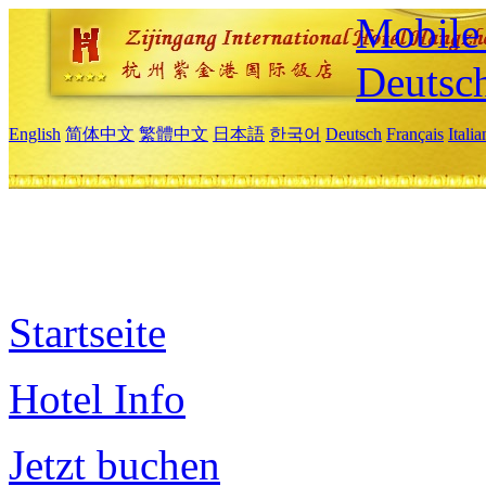
Mobile 
Deutsc
English
简体中文
繁體中文
日本語
한국어
Deutsch
Français
Itali
Startseite
Hotel Info
Jetzt buchen