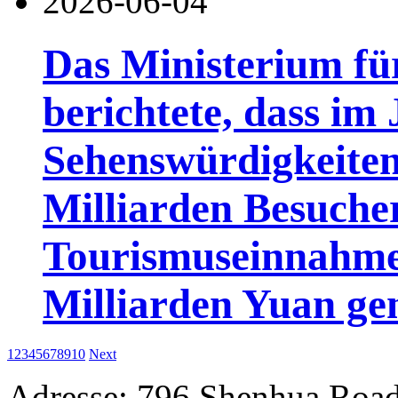
2026-06-04
Das Ministerium fü
berichtete, dass im
Sehenswürdigkeiten
Milliarden Besuch
Tourismuseinnahme
Milliarden Yuan gen
1
2
3
4
5
6
7
8
9
10
Next
Adresse: 796 Shenhua Roa