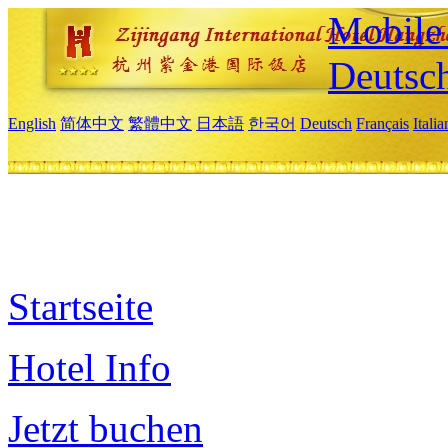
Mobile 
Deutsc
English
简体中文
繁體中文
日本語
한국어
Deutsch
Français
Itali
Startseite
Hotel Info
Jetzt buchen