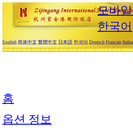
모바일
한국어
English
简体中文
繁體中文
日本語
한국어
Deutsch
Français
Itali
홈
옵션 정보