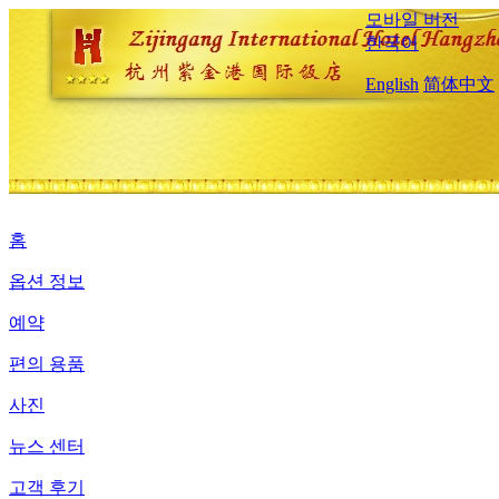
모바일 버전
한국어
English
简体中文
홈
옵션 정보
예약
편의 용품
사진
뉴스 센터
고객 후기