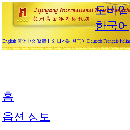
모바일
한국어
English
简体中文
繁體中文
日本語
한국어
Deutsch
Français
Itali
홈
옵션 정보