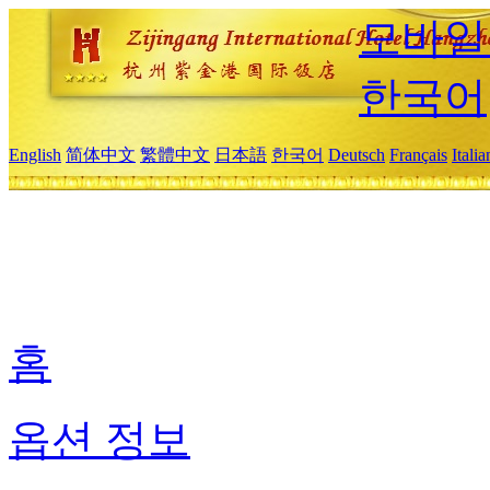
모바일
한국어
English
简体中文
繁體中文
日本語
한국어
Deutsch
Français
Itali
홈
옵션 정보