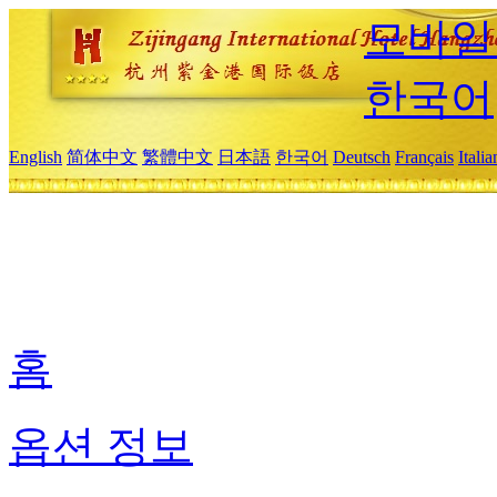
모바일
한국어
English
简体中文
繁體中文
日本語
한국어
Deutsch
Français
Itali
홈
옵션 정보