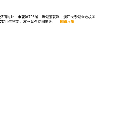
酒店地址：申花路796號，近紫荊花路，浙江大學紫金港校區
2011年開業， 杭州紫金港國際飯店.
問題反饋
.