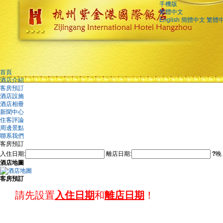
手機版
繁體中文
English
簡體中文
繁體
首頁
酒店介紹
客房預訂
酒店設施
酒店相冊
新聞中心
住客評論
周邊景點
聯系我們
客房預訂
入住日期:
離店日期:
?
晚
酒店地圖
客房預訂
請先設置
入住日期
和
離店日期
！