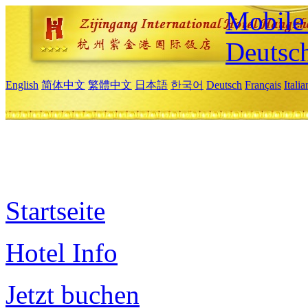
Mobile 
Deutsc
English
简体中文
繁體中文
日本語
한국어
Deutsch
Français
Itali
Startseite
Hotel Info
Jetzt buchen