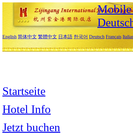
Mobile 
Deutsc
English
简体中文
繁體中文
日本語
한국어
Deutsch
Français
Itali
Startseite
Hotel Info
Jetzt buchen