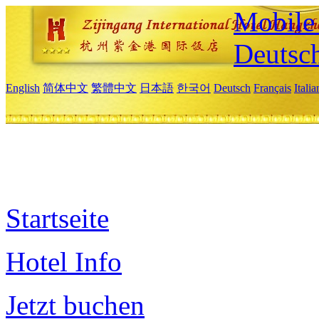
Mobile 
Deutsc
English
简体中文
繁體中文
日本語
한국어
Deutsch
Français
Itali
Startseite
Hotel Info
Jetzt buchen