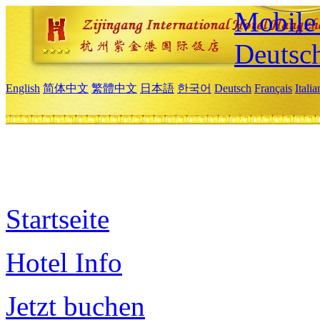
Mobile 
Deutsc
English
简体中文
繁體中文
日本語
한국어
Deutsch
Français
Itali
Startseite
Hotel Info
Jetzt buchen