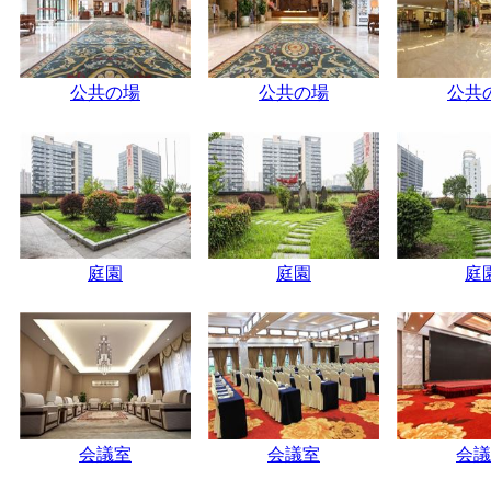
公共の場
公共の場
公共
庭園
庭園
庭
会議室
会議室
会議