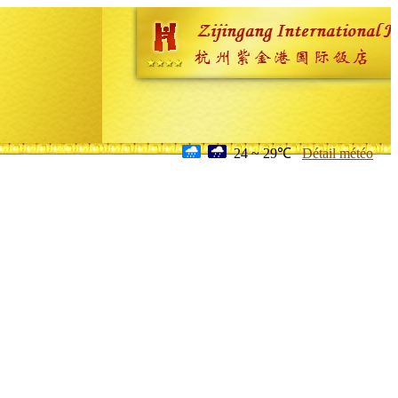
24 ~ 29℃
Détail météo