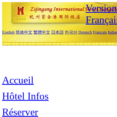
Versio
Françai
English
简体中文
繁體中文
日本語
한국어
Deutsch
Français
Itali
Accueil
Hôtel Infos
Réserver