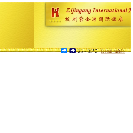
25 ~ 35℃
Détail météo