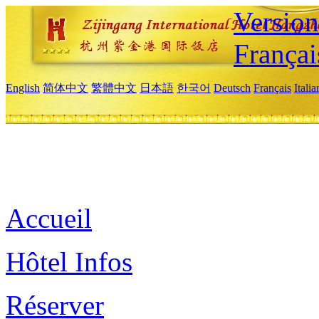
Versio
Françai
English
简体中文
繁體中文
日本語
한국어
Deutsch
Français
Itali
Accueil
Hôtel Infos
Réserver