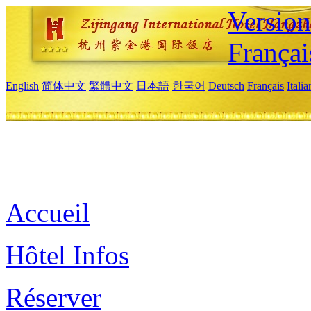
Versio
Françai
English
简体中文
繁體中文
日本語
한국어
Deutsch
Français
Itali
Accueil
Hôtel Infos
Réserver