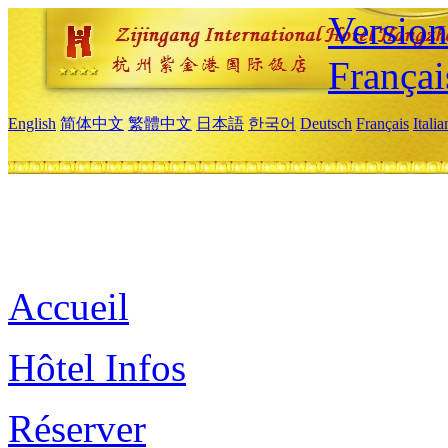
Versio
Françai
English
简体中文
繁體中文
日本語
한국어
Deutsch
Français
Itali
Accueil
Hôtel Infos
Réserver