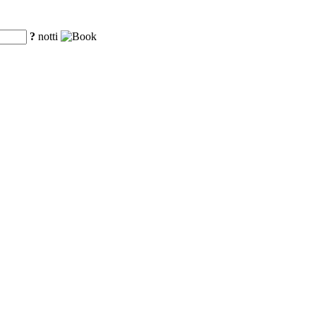
?
notti