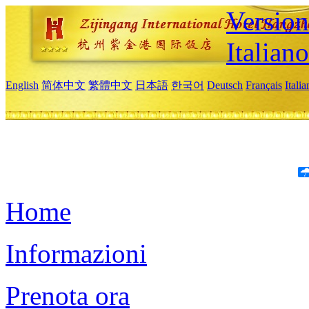
Version
Italiano
English
简体中文
繁體中文
日本語
한국어
Deutsch
Français
Itali
Home
Informazioni
Prenota ora