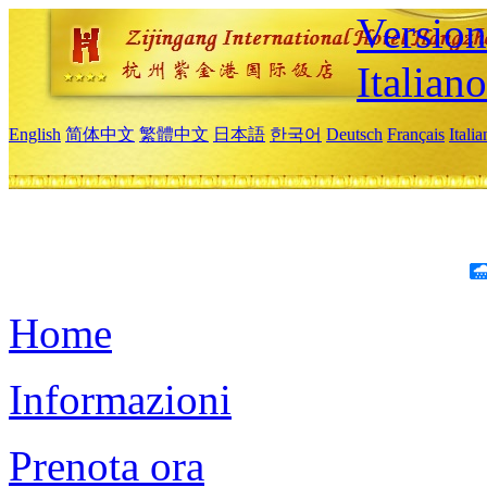
Version
Italiano
English
简体中文
繁體中文
日本語
한국어
Deutsch
Français
Itali
Home
Informazioni
Prenota ora