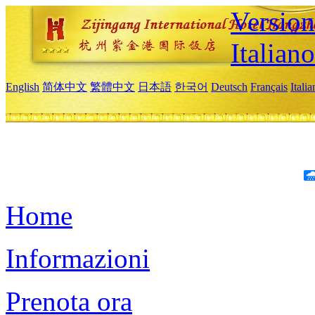
Version
Italiano
English
简体中文
繁體中文
日本語
한국어
Deutsch
Français
Itali
Home
Informazioni
Prenota ora