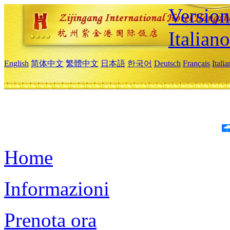
Version
Italiano
English
简体中文
繁體中文
日本語
한국어
Deutsch
Français
Itali
Home
Informazioni
Prenota ora