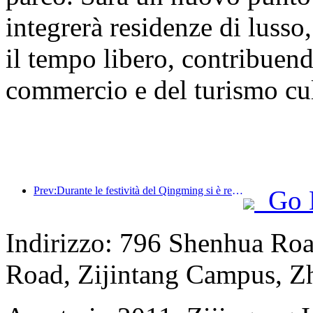
integrerà residenze di lusso,
il tempo libero, contribuend
commercio e del turismo cult
Prev:Durante le festività del Qingming si è registrato un aumento dei viaggi dovuto alle lunghe ferie, con gite e visite ai fiori che hanno portato a un aumento del numero di visitatori in molte città.
Go 
Indirizzo: 796 Shenhua Ro
Road, Zijintang Campus, Zh