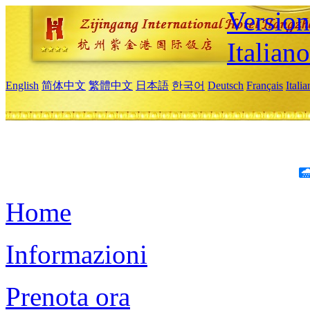
Version
Italiano
English
简体中文
繁體中文
日本語
한국어
Deutsch
Français
Itali
Home
Informazioni
Prenota ora