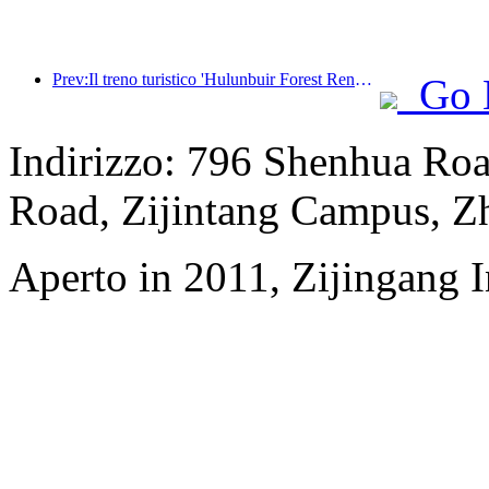
Prev:Il treno turistico 'Hulunbuir Forest Rendezvous - Daxinganling Express - Starlight Train - Tianyi Journey' effettua il suo viaggio inaugurale.
Go 
Indirizzo: 796 Shenhua Ro
Road, Zijintang Campus, Zh
Aperto in 2011, Zijingang 