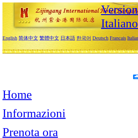
Version
Italiano
English
简体中文
繁體中文
日本語
한국어
Deutsch
Français
Itali
Home
Informazioni
Prenota ora