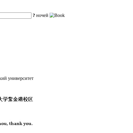
?
ночей
ский университет