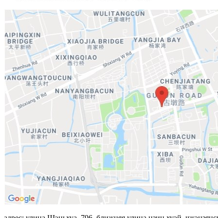
адрес: улица Шэньхуа, 796, ближняя улица цзин хуэй, чжэцзян