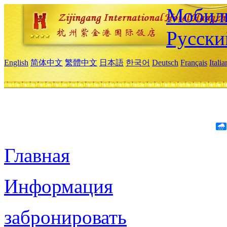
Мобиль
Русски
English
简体中文
繁體中文
日本語
한국어
Deutsch
Français
Itali
Главная
Информация
забронировать