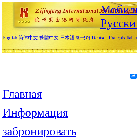
Мобиль
Русски
English
简体中文
繁體中文
日本語
한국어
Deutsch
Français
Itali
Главная
Информация
забронировать