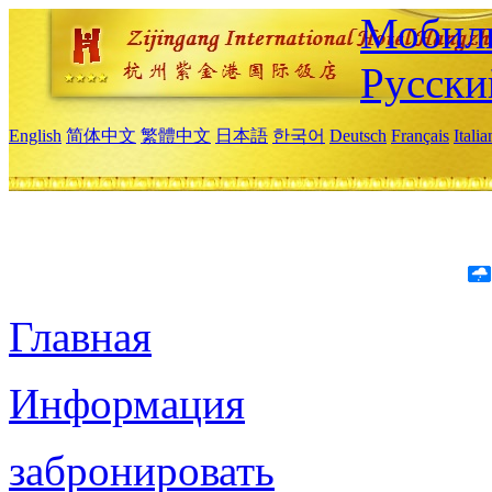
Мобиль
Русски
English
简体中文
繁體中文
日本語
한국어
Deutsch
Français
Itali
Главная
Информация
забронировать