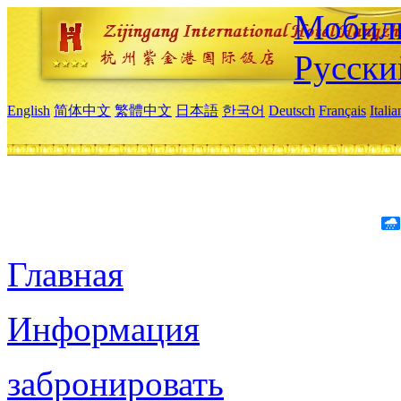
Мобиль
Русски
English
简体中文
繁體中文
日本語
한국어
Deutsch
Français
Itali
Главная
Информация
забронировать