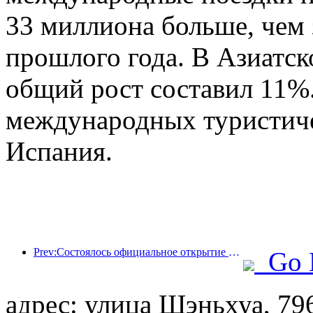
33 миллиона больше, чем
прошлого года. В Азиатс
общий рост составил 11%
международных туристич
Испания.
Prev:Состоялось официальное открытие четырех культурных объектов, включая недавно построенный «Зал поэзии Цзиньлин» в живописном районе озера Сюаньу в Нанкине.
Go 
адрес: улица Шэньхуа, 79