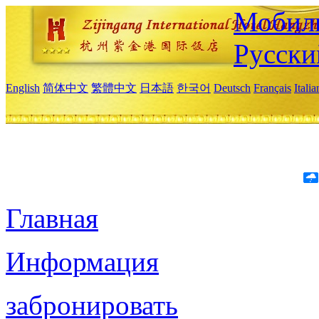
Мобиль
Русски
English
简体中文
繁體中文
日本語
한국어
Deutsch
Français
Itali
Главная
Информация
забронировать