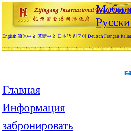
Мобиль
Русски
English
简体中文
繁體中文
日本語
한국어
Deutsch
Français
Itali
Главная
Информация
забронировать