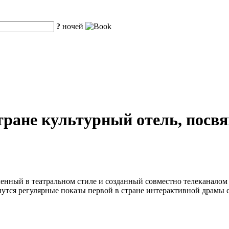
?
ночей
тране культурный отель, пос
ленный в театральном стиле и созданный совместно телеканало
ачнутся регулярные показы первой в стране интерактивной драм