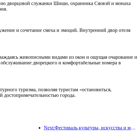
рию дворцовой служанки Шиши, охранника Сяовэй и монаха
эня.
ужение и сочетание смеха и эмоций. Внутренний двор отеля
аслаждаясь живописными видами из окон и ощущая очарование и
ое обслуживание дворецкого и комфортабельные номера в
урного туризма, позволяя туристам «остановиться,
ой достопримечательностью города.
Next:Фестиваль культуры, искусства и международного туризма провинции Цзяннань откроется 25 апреля.