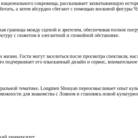
о национального сокровища, рассказывает захватывающую исто
ботать, а затем абсурдно сбегают с помощью восковой фигуры Ч
ая границы между сценой и зрителем, обеспечивая полное погр
ктуру с сюжетом в элегантной и спокойной обстановке.
и жизни. Гости могут заселиться после просмотра спектакля, н
 что подчеркивает его изысканный дизайн и сервис, внимательн
ральной тематике, Longmen Shouyan переосмысливает опыт культ
зможности для знакомства с Лояном и становясь новой культурн
ский университет