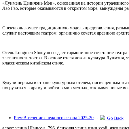
«Лунмэнь Цзинчэнь Мэн», основанная на истории утраченног
Лао Гао, которые оказываются в открытом море, вынуждены ра
Спектакль ломает традиционную модель представления, размыв
служит настоящим театром, органично сочетая древнюю архите
Отель Longmen Shouyan создает гармоничное сочетание театра 
элегантность театра. В основе отеля лежит культура Лунмэня,
классическом китайском стиле.
Будучи первым в стране культурным отелем, посвященным теат
погрузиться в драму и войти в мир мечты», открывая новые во
Prev:В течение снежного сезона 2025-2026 годов количество туристов, прибывающих в зимние курорты провинции Цзилинь, увеличилось на 16,1% по сравнению с предыдущим годом.
Go Back
адрес: улица Шэньхуа, 796, ближняя улица цзин хуэй, чжэцзян