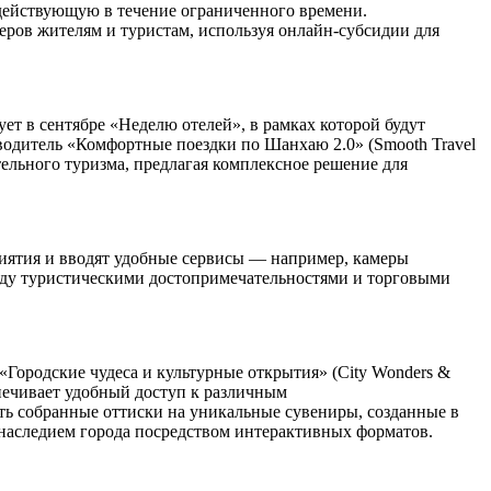
 действующую в течение ограниченного времени.
еров жителям и туристам, используя онлайн-субсидии для
т в сентябре «Неделю отелей», в рамках которой будут
водитель «Комфортные поездки по Шанхаю 2.0» (Smooth Travel
тельного туризма, предлагая комплексное решение для
иятия и вводят удобные сервисы — например, камеры
жду туристическими достопримечательностями и торговыми
Городские чудеса и культурные открытия» (City Wonders &
спечивает удобный доступ к различным
ть собранные оттиски на уникальные сувениры, созданные в
 наследием города посредством интерактивных форматов.