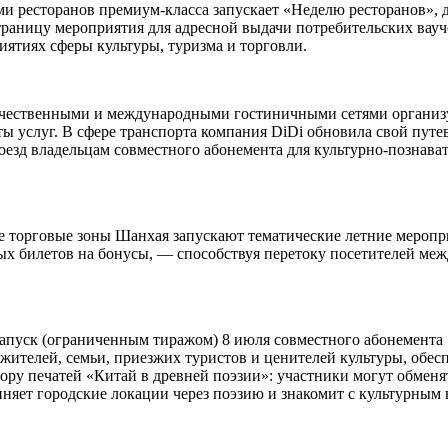
ми ресторанов премиум-класса запускает «Неделю ресторанов»,
траницу мероприятия для адресной выдачи потребительских вауч
иятиях сферы культуры, туризма и торговли.
ечественными и международными гостиничными сетями организуе
 услуг. В сфере транспорта компания DiDi обновила свой путе
роезд владельцам совместного абонемента для культурно-познава
е торговые зоны Шанхая запускают тематические летние меропр
ых билетов на бонусы, — способствуя перетоку посетителей ме
пуск (ограниченным тиражом) 8 июля совместного абонемента «
х жителей, семьи, приезжих туристов и ценителей культуры, обе
ору печатей «Китай в древней поэзии»: участники могут обменя
иняет городские локации через поэзию и знакомит с культурным