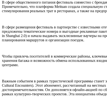
В сфере общественного питания фестиваль совместно с бренда
Примечательно, что платформа Meituan создала специальную с
стимулирования реальных трат в ресторанах, а также на предпр
В сфере размещения фестиваль в партнерстве с известными от
предложены тематические номера и выгодные рекламные пакеты
in Shanghai 2.0) и начала выдавать эксклюзивные ваучеры на п
планирования маршрутов и организации поездок.
Чтобы привлечь посетителей в коммерческие районы, ключевы
хранения багажа и возможность обмена использованных входн
центрами.
Важным событием в рамках туристической программы станет за
Cultural Encounters). Этот абонемент, рассчитанный на местны
достопримечательностям. Он дополняется офлайн-акцией по сб
рамках культурно-творческих проектов. Эта инициатива объед