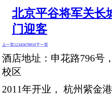
北京平谷将军关长城
门迎客
上一页
1
2
3
4
5
6
7
8
9
10
下一页
酒店地址：申花路796
校区
2011年开业， 杭州紫