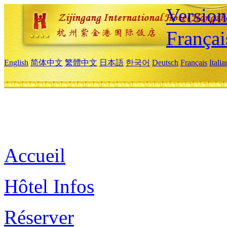
Versio
Françai
English
简体中文
繁體中文
日本語
한국어
Deutsch
Français
Itali
Accueil
Hôtel Infos
Réserver