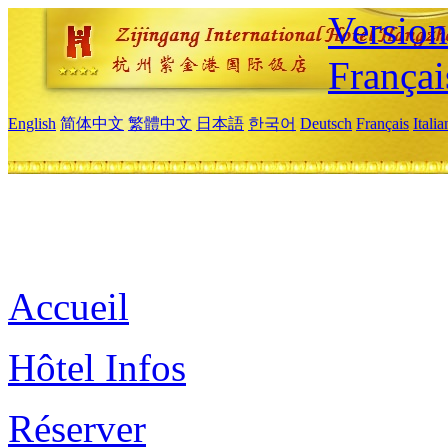
Versio
Françai
English
简体中文
繁體中文
日本語
한국어
Deutsch
Français
Itali
Accueil
Hôtel Infos
Réserver