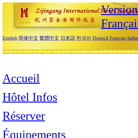
Versio
Françai
English
简体中文
繁體中文
日本語
한국어
Deutsch
Français
Itali
Accueil
Hôtel Infos
Réserver
Équipements