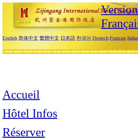
Versio
Françai
English
简体中文
繁體中文
日本語
한국어
Deutsch
Français
Itali
Accueil
Hôtel Infos
Réserver