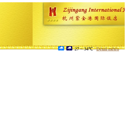
27 ~ 34℃
Détail météo