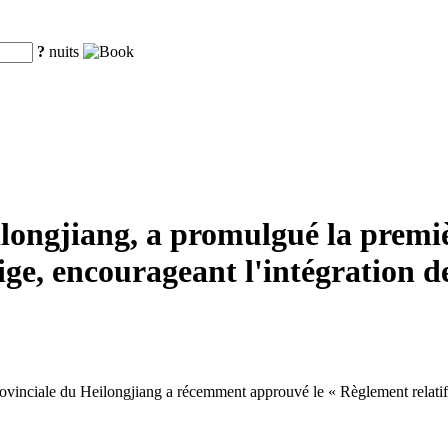
?
nuits
ilongjiang, a promulgué la premi
eige, encourageant l'intégration de
nciale du Heilongjiang a récemment approuvé le « Règlement relatif à la