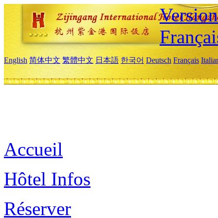
Versio
Françai
English
简体中文
繁體中文
日本語
한국어
Deutsch
Français
Itali
Accueil
Hôtel Infos
Réserver