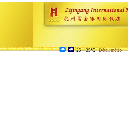
25 ~ 35℃
Détail météo