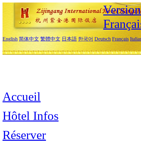
Versio
Françai
English
简体中文
繁體中文
日本語
한국어
Deutsch
Français
Itali
Accueil
Hôtel Infos
Réserver