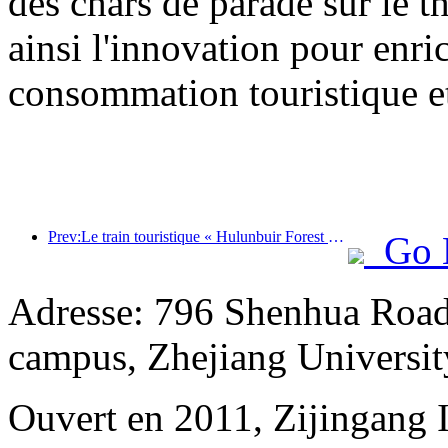
des chars de parade sur le t
ainsi l'innovation pour enri
consommation touristique et
Prev:Le train touristique « Hulunbuir Forest Rendezvous - Daxinganling Express - Starlight Train - Tianyi Journey » effectue son voyage inaugural.
Go 
Adresse: 796 Shenhua Road,
campus, Zhejiang Universit
Ouvert en 2011, Zijingang 