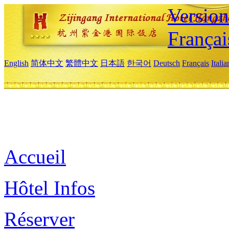
Versio
Françai
English
简体中文
繁體中文
日本語
한국어
Deutsch
Français
Itali
Accueil
Hôtel Infos
Réserver