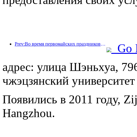
Prev:Во время первомайских праздников по железной дороге в дельте реки Янцзы было перевезено более 21,38 миллиона пассажиров.
Go 
адрес: улица Шэньхуа, 79
чжэцзянский университет
Появились в 2011 году, Zij
Hangzhou.