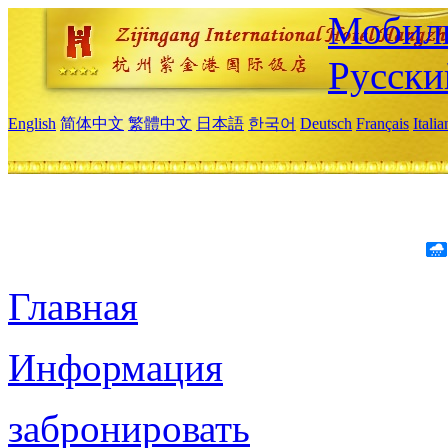
Мобиль
Русски
English
简体中文
繁體中文
日本語
한국어
Deutsch
Français
Itali
Главная
Информация
забронировать