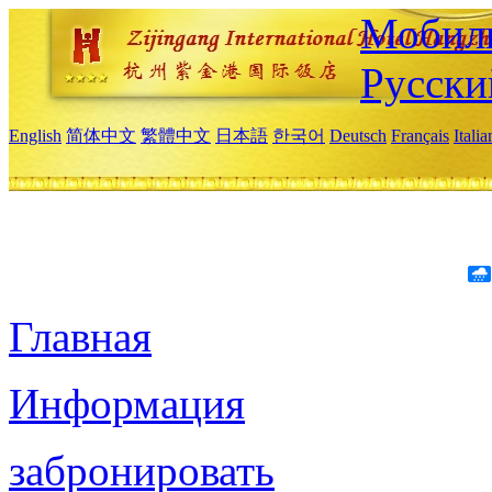
Мобиль
Русски
English
简体中文
繁體中文
日本語
한국어
Deutsch
Français
Itali
Главная
Информация
забронировать