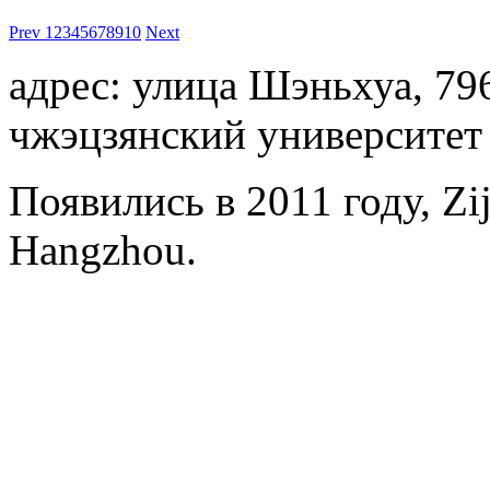
Prev
1
2
3
4
5
6
7
8
9
10
Next
адрес: улица Шэньхуа, 79
чжэцзянский университет
Появились в 2011 году, Zij
Hangzhou.