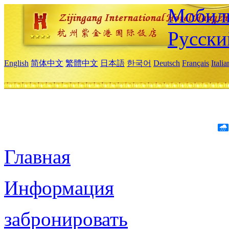
Мобиль
Русски
English
简体中文
繁體中文
日本語
한국어
Deutsch
Français
Itali
Главная
Информация
забронировать